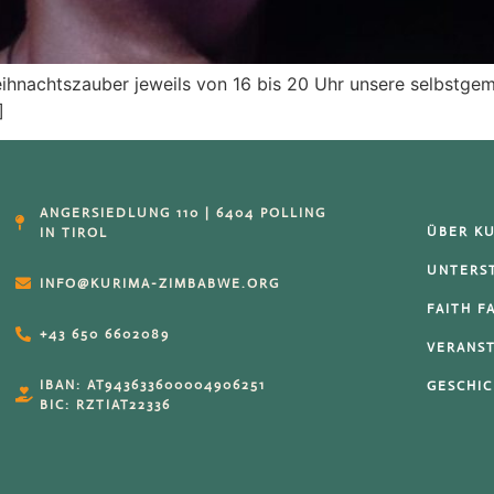
Weihnachtszauber jeweils von 16 bis 20 Uhr unsere selbstge
]
ANGERSIEDLUNG 110 | 6404 POLLING
ÜBER K
IN TIROL
UNTERS
INFO@KURIMA-ZIMBABWE.ORG
FAITH F
+43 650 6602089
VERANS
IBAN: AT943633600004906251
GESCHI
BIC: RZTIAT22336