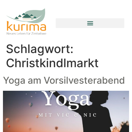
FAITH FARM CHILDREN’S HOME
Schlagwort:
Christkindlmarkt
Yoga am Vorsilvesterabend