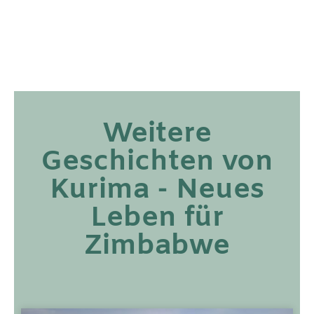
Weitere
Geschichten von
Kurima - Neues
Leben für
Zimbabwe