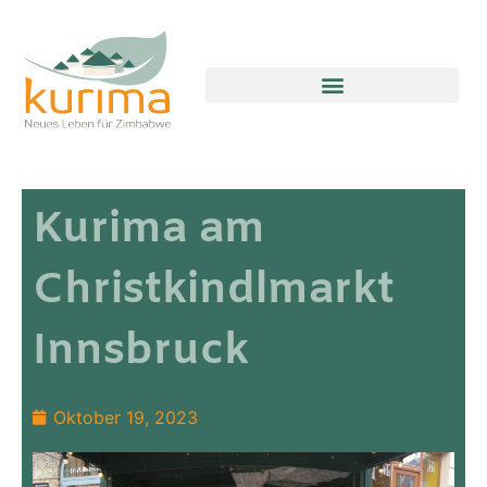
FAITH FARM CHILDREN’S HOME
Kurima am
Christkindlmarkt
Innsbruck
Oktober 19, 2023