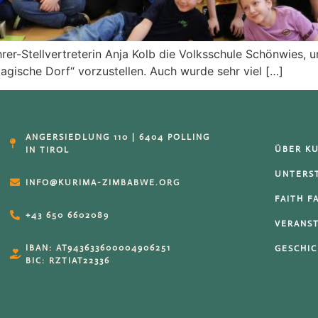
rer-Stellvertreterin Anja Kolb die Volksschule Schönwies,
gische Dorf“ vorzustellen. Auch wurde sehr viel […]
ANGERSIEDLUNG 110 | 6404 POLLING
ÜBER K
IN TIROL
UNTERS
INFO@KURIMA-ZIMBABWE.ORG
FAITH F
+43 650 6602089
VERANS
IBAN: AT943633600004906251
GESCHI
BIC: RZTIAT22336