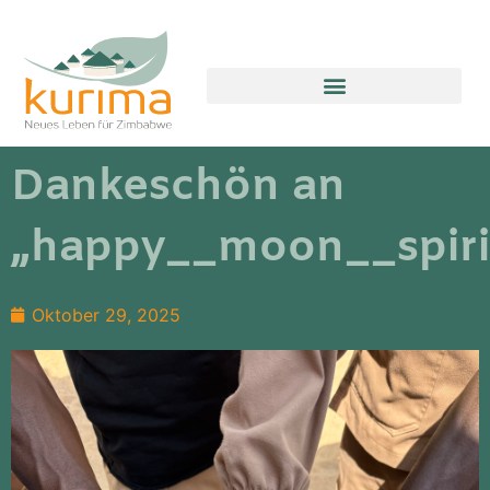
FAITH FARM CHILDREN’S HOME
Dankeschön an
„happy__moon__spiri
Oktober 29, 2025