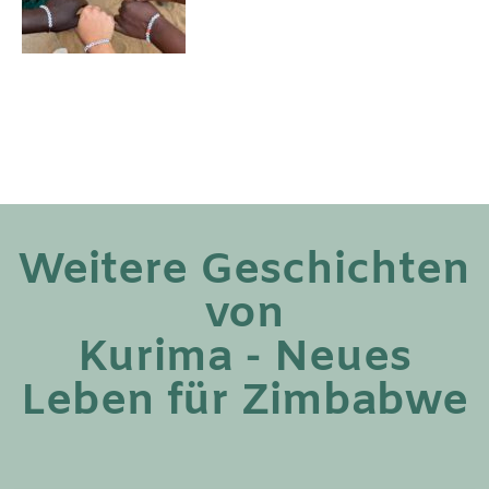
Weitere Geschichten
von
Kurima - Neues
Leben für Zimbabwe