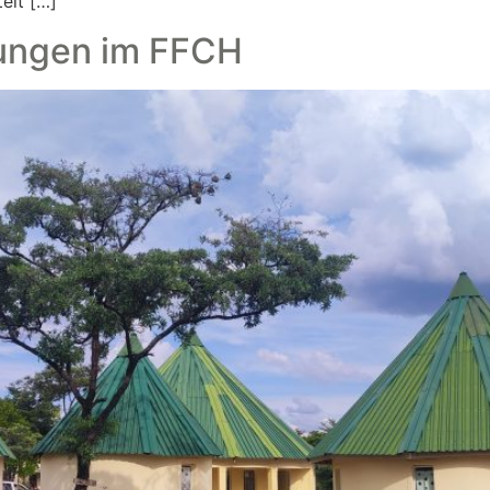
eit […]
rungen im FFCH